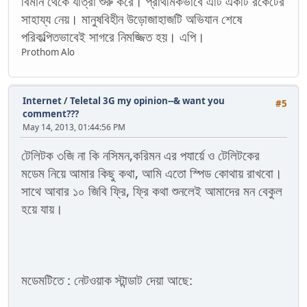
বিমান থেকে যাত্রা শুরু করে। প্রাথমিকভাবে এটি একটি রকেটের
সাহায্য নেয়। মানুষবিহীন উড়োজাহাজটি অভিযান শেষে
পরিকল্পিতভাবেই সাগরে নিমজ্জিত হয়। এপি।
Prothom Alo
Internet
/
Teletal 3G my opinion--& want you
#5
comment???
May 14, 2013, 01:44:56 PM
টেলিটক ৩জি না কি নসিমন,করিমন এর পযার্য়ে ও টেলিটকের
মডেম নিয়ে আমার কিছু কথা, আমি এতো স্পিড কোথায় রাখবো।
সাথে আবার ১০ জিবি ফ্রি, ফ্রি কথা শুনলেই আমাদের মন বেকুল
হয়ে যায়।
মডেমটিতে : নেটওয়াক স্টান্ডাট দেয়া আছে: