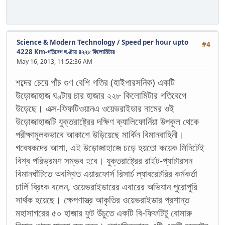
Science & Modern Technology
/
Speed per hour upto
#4
4228 Km-গতিবেগ ঘণ্টায় ৪২২৮ কিলোমিটার
May 16, 2013, 11:52:36 AM
শব্দের চেয়ে পাঁচ গুণ বেশি গতির (হাইপারসনিক) একটি
উড়োজাহাজ ঘণ্টায় চার হাজার ২২৮ কিলোমিটার গতিবেগে
উড়েছে। এক্স-ফিফটিওয়ানএ ওয়েভরাইডার নামের ওই
উড়োজাহাজটি যুক্তরাষ্ট্রের দক্ষিণ ক্যালিফোর্নিয়া উপকূল থেকে
পরীক্ষামূলকভাবে আকাশে উড়িয়েছে মার্কিন বিমানবাহিনী।
গবেষকদের আশা, এই উড়োজাহাজে চড়ে হয়তো কয়েক মিনিটেই
বিশ্ব পরিভ্রমণ সম্ভব হবে। যুক্তরাষ্ট্রের রাইট-প্যাটারসন
বিমানঘাঁটিতে অবস্থিত এয়ারফোর্স রিসার্চ ল্যাবরেটরির কর্মকর্তা
চার্লি ব্রিংক বলেন, ওয়েভরাইডারের এবারের অভিযান পুরোপুরি
সার্থক হয়েছে। ক্ষেপণাস্ত্র আকৃতির ওয়েভরাইডার প্রশান্ত
মহাসাগরের ৫০ হাজার ফুট উঁচুতে একটি বি-ফিফটিটু বোমারু