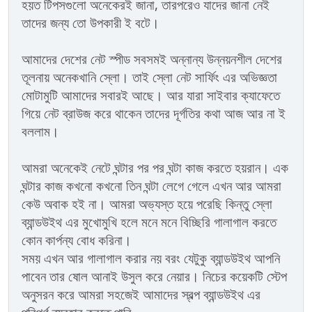
হয়ত টিপসগুলো অনেকেরই জানা, তারপরেও যাদের জানা নেই
তাদের জন্য তো উপকারী ই বটে।
আমাদের দেশের নেট স্পীড সবসমই অন্নান্য উন্নয়নশীল দেশের
তূলনায় অনেকখানি স্লো। তাই স্লো নেট সার্ফিং এর অভিজ্ঞতা
মোটামুটি আমাদের সবারই আছে। আর যারা সাইবার ক্যাফেতে
গিয়ে নেট ব্রাউজ করে থাকেন তাদের দূর্গতির কথা আজ আর না ই
বললাম।
আমরা অনেকেই নেটে ঘন্টার পর পর ঘন্টা কাজ করতে হয়রান। এক
ঘন্টার কাজ কখনো কখনো তিন ঘন্টা লেগে গেলে এখন আর আমরা
কেউ অবাক হই না। আমরা অভ্যস্ত হয়ে পরেছি কিন্তু স্লো
ব্যান্ডউইথ এর মুখোমুখি হলে মনে মনে বিচ্ছিরি গালাগাল করতে
কোন কার্পন্য বোধ করিনা।
সময় এখন আর গালাগাল করার নয় বরং যেটুকু ব্যান্ডউইথ আপনি
পাবেন তার ষোল আনাই উসুল করে নেয়ার। নিচের কয়েকটি স্টেপ
অনুসরন করে আমরা সহজেই আমাদের স্বল্প ব্যান্ডউইথ এর