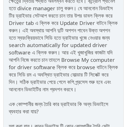
ক্ষেত্র্রে দ্বিতীয় পদ্ধতি অবলম্বন করতে হবে। কন্ট্রোল প্যানেল
হতে divice manager চালু করুন। যে আননোন ডিভাইস
টির ড্রাইভার সেটআপ করতে চান তার উপর ডাবল ক্লিক করে
Driver tab এ ক্লিক করে Update Driver বাটনে ক্লিক
করুন। এই অবস্থায় আপনি দুটি অপশন পাবেন উক্ত অপশন
হতে স্বয়ংক্রিয়ভাবে সিডি হতে ড্রাইভার খুজে নেওয়ার জন্য
search automatically for updated driver
software এ ক্লিক করুন। আর এই খুজাখুজির কাজটা যদি
আপনি নিজে করতে চান তাহলে Browse My computer
for driver software ক্লিক করে browse বাটনে ক্লিক
করে সিডি রম এ অবস্থিত ড্রাইভার ফোল্ডার টি সিলেক্ট করে
দিন। সঠিক ড্রাইভার পেয়ে গেলে কপি প্র্রসেস শুরু হবে এবং
আননোন ডিভাইটির নাম প্রদশন করবে।
এক কোম্পানীর জন্য তৈরি কার ড্রাইভার কি অন্য ডিভাইসে
ব্যবহার করা যায়?
হ্যা করা যায়। কারন ডিভাইস টি কোন কোম্পানীর তৈরি সেটা