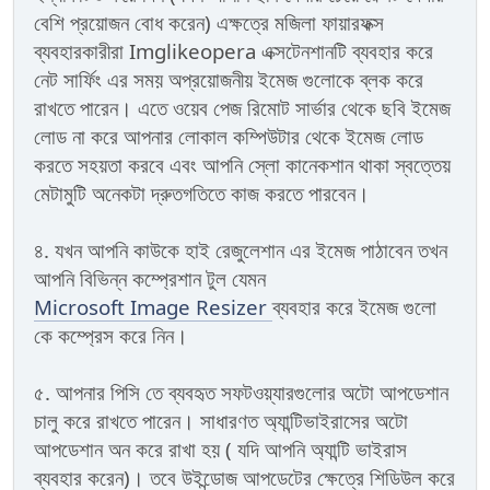
বেশি প্রয়োজন বোধ করেন) এক্ষত্রে মজিলা ফায়ারফক্স
ব্যবহারকারীরা Imglikeopera এক্সটেনশানটি ব্যবহার করে
নেট সার্ফিং এর সময় অপ্রয়োজনীয় ইমেজ গুলোকে ব্লক করে
রাখতে পারেন। এতে ওয়েব পেজ রিমোট সার্ভার থেকে ছবি ইমেজ
লোড না করে আপনার লোকাল কম্পিউটার থেকে ইমেজ লোড
করতে সহয়তা করবে এবং আপনি স্লো কানেকশান থাকা স্বত্তেয়
মেটামুটি অনেকটা দ্রুতগতিতে কাজ করতে পারবেন।
৪. যখন আপনি কাউকে হাই রেজুলেশান এর ইমেজ পাঠাবেন তখন
আপনি বিভিন্ন কম্প্রেশান টুল যেমন
Microsoft Image Resizer
ব্যবহার করে ইমেজ গুলো
কে কম্প্রেস করে নিন।
৫. আপনার পিসি তে ব্যবহৃত সফটওয়্যারগুলোর অটো আপডেশান
চালু করে রাখতে পারেন। সাধারণত অ্যান্টিভাইরাসের অটো
আপডেশান অন করে রাখা হয় ( যদি আপনি অ্যান্টি ভাইরাস
ব্যবহার করেন)। তবে উইন্ডোজ আপডেটের ক্ষেত্রে শিডিউল করে