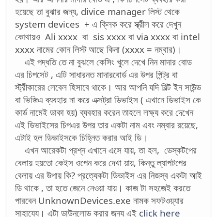
হয়েছে তা বুঝার জন্য, divice manager লিস্ট থেকে
system devices + এ ক্লিক করে স্ক্রীল করে দেখুন
কোথায়ও Ali xxxx বা sis xxxx বা via xxxx বা intel
xxxx নামের কোন লিস্ট আছে কিনা (xxxx = নম্বার)।
এই পদ্ধতি তে না বুঝলে কেসিং খুলে দেখে নিন মাদার বোড
এর চিপসেট , এটি সাধারনত মাদারবোর্ড এর উপর পিন্ট্র বা
স্ট্রীকারের লেবেল হিসাবে থাকে। আর আপনি যদি বিল্ট ইন সাউন্ড
বা ভিজিএ ব্যবহার না করে এক্সট্রা ডিভাইস ( এখানে ডিভাইস কে
কার্ড নামেই ডাকা হয়) ব্যবহার করেন তাহলে লক্ষ্য করে দেখেন
এই ডিভাইসের চিপএর উপর তার একটা নাম এবং নম্বার রয়েছে,
এটাই হল ডিভাইসকে চিহ্নিত করার আই ডি।
এখন আরেকটা প্রশ্ন এখানে এসে যায়, তা হল, ডেস্কটপের
বেলায় হয়তো কেইস ওপেন করে দেখা য়ায়, কিন্তু ল্যাপটপের
বেলায় এর উপায় কি? প্রত্যেকটা ডিভাইস এর নিজস্ব একটা আই
ডি থাকে , তা হতে জেনে নেওয়া যায়। কাজ টা সহজেই করতে
পারবেন UnknownDevices.exe নামক সফটওয়্যার
সাহায্যে। এটা ডাউনলোড করার জন্য এই
click here