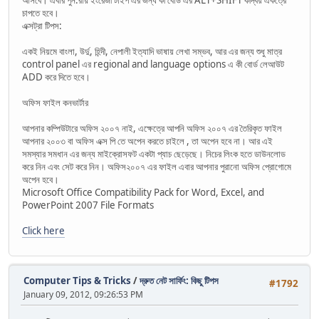
চাপতে হবে।
এক্সট্রা টিপস:
একই নিয়মে বাংলা, উর্দু, হিন্দী, নেপালী ইত্যাদি ভাষায় লেখা সম্ভব, আর এর জন্য শুধু মাত্র
control panel এর regional and language options এ কী বোর্ড লেআউট
ADD করে দিতে হবে।
অফিস ফাইল কনভার্টার
আপনার কম্পিউটারে অফিস ২০০৭ নাই, এক্ষেত্রে আপনি অফিস ২০০৭ এর তৈরিকৃত ফাইল
আপনার ২০০৩ বা অফিস এক্স পি তে অপেন করতে চাইলে , তা অপেন হবে না। আর এই
সমস্যার সমধান এর জন্য মাইক্রোসফট একটা প্যাচ ছেড়েছে। নিচের লিংক হতে ডাউনলোড
করে নিন এবং সেট করে নিন। অফিস২০০৭ এর ফাইল এবার আপনার পুরানো অফিস প্রোগোমে
অপেন হবে।
Microsoft Office Compatibility Pack for Word, Excel, and
PowerPoint 2007 File Formats
Click here
Computer Tips & Tricks
/
দ্রুত নেট সার্ফিং: কিছু টিপস
#1792
January 09, 2012, 09:26:53 PM