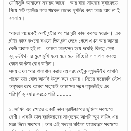
মোটামুটি আমাদের সবারই আছে। আর যারা সাইবার ক্যাফেতে
গিয়ে নেট ব্রাউজ করে থাকেন তাদের দূর্গতির কথা আজ আর না ই
বললাম।
আমরা অনেকেই নেটে ঘন্টার পর পর ঘন্টা কাজ করতে হয়রান। এক
ঘন্টার কাজ কখনো কখনো তিন ঘন্টা লেগে গেলে এখন আর আমরা
কেউ অবাক হই না। আমরা অভ্যস্ত হয়ে পরেছি কিন্তু স্লো
ব্যান্ডউইথ এর মুখোমুখি হলে মনে মনে বিচ্ছিরি গালাগাল করতে
কোন কার্পন্য বোধ করিনা।
সময় এখন আর গালাগাল করার নয় বরং যেটুকু ব্যান্ডউইথ আপনি
পাবেন তার ষোল আনাই উসুল করে নেয়ার। নিচের কয়েকটি স্টেপ
অনুসরন করে আমরা সহজেই আমাদের স্বল্প ব্যান্ডউইথ এর
পরিপূর্ণ ব্যবহার করতে পারি ..........
১. সার্ফিং এর ক্ষেত্র একটি ভাল ব্রাউজারের ভূমিকা সবচেয়ে
বেশী। একটি ভাল ব্রাউজারের মাধ্যমেই আপনি স্মুথ সার্ফিং এর
মজা নিতে পারবেন। আর এই ক্ষত্রে মজিলা ফায়ারফক্স সবচেয়ে