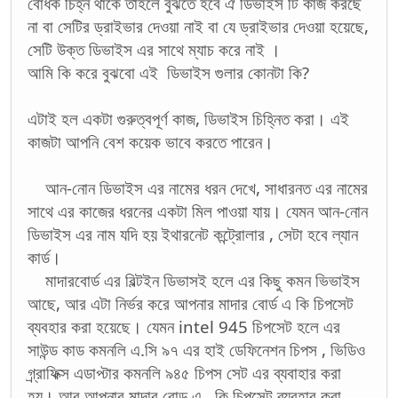
বোধক চিহ্ন থাকে তাহলে বুঝতে হবে ঐ ডিভাইস টি কাজ করছে
না বা সেটির ড্রাইভার দেওয়া নাই বা যে ড্রাইভার দেওয়া হয়েছে,
সেটি উক্ত ডিভাইস এর সাথে ম্যাচ করে নাই ।
আমি কি করে বুঝবো এই ডিভাইস গুলার কোনটা কি?
এটাই হল একটা গুরুত্বপূর্ণ কাজ, ডিভাইস চিহ্নিত করা। এই
কাজটা আপনি বেশ কয়েক ভাবে করতে পারেন।
আন-নোন ডিভাইস এর নামের ধরন দেখে, সাধারনত এর নামের
সাথে এর কাজের ধরনের একটা মিল পাওয়া যায়। যেমন আন-নোন
ডিভাইস এর নাম যদি হয় ইথারনেট কন্ট্রোলার , সেটা হবে ল্যান
কার্ড।
মাদারবোর্ড এর বিল্টইন ডিভাসই হলে এর কিছু কমন ভিভাইস
আছে, আর এটা নির্ভর করে আপনার মাদার বোর্ড এ কি চিপসেট
ব্যবহার করা হয়েছে। যেমন intel 945 চিপসেট হলে এর
সাউন্ড কাড কমনলি এ.সি ৯৭ এর হাই ডেফিনেশন চিপস , ভিডিও
গ্র্রাফিক্স এডাপ্টার কমনলি ৯৪৫ চিপস সেট এর ব্যবাহার করা
হয়। আর আপনার মাদার বোড এ , কি চিপসেট ব্যবহার করা