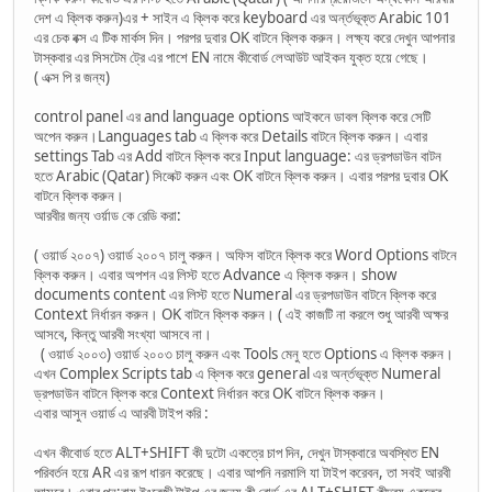
দেশ এ ক্লিক করুন)এর + সাইন এ ক্লিক করে keyboard এর অর্ন্তভূক্ত Arabic 101
এর চেক বক্স এ টিক মার্কস দিন। পরপর দুবার OK বাটনে ক্লিক করুন। লক্ষ্য করে দেখুন আপনার
টাস্কবার এর সিসটেম ট্রে এর পাশে EN নামে কীবোর্ড লেআউট আইকন যুক্ত হয়ে গেছে।
( এক্স পি র জন্য)
control panel এর and language options আইকনে ডাবল ক্লিক করে সেটি
অপেন করুন।Languages tab এ ক্লিক করে Details বাটনে ক্লিক করুন। এবার
settings Tab এর Add বাটনে ক্লিক করে Input language: এর ড্রপডাউন বাটন
হতে Arabic (Qatar) সিলেক্ট করুন এবং OK বাটনে ক্লিক করুন। এবার পরপর দুবার OK
বাটনে ক্লিক করুন।
আরবীর জন্য ওর্য়াড কে রেডি করা:
( ওয়ার্ড ২০০৭) ওয়ার্ড ২০০৭ চালু করুন। অফিস বাটনে ক্লিক করে Word Options বাটনে
ক্লিক করুন। এবার অপশন এর লিস্ট হতে Advance এ ক্লিক করুন। show
documents content এর লিস্ট হতে Numeral এর ড্রপডাউন বাটনে ক্লিক করে
Context নির্ধারন করুন। OK বাটনে ক্লিক করুন। ( এই কাজটি না করলে শুধু আরবী অক্ষর
আসবে, কিন্তু আরবী সংখ্যা আসবে না।
( ওয়ার্ড ২০০৩) ওয়ার্ড ২০০৩ চালু করুন এবং Tools মেনু হতে Options এ ক্লিক করুন।
এখন Complex Scripts tab এ ক্লিক করে general এর অর্ন্তভূক্ত Numeral
ড্রপডাউন বাটনে ক্লিক করে Context নির্ধারন করে OK বাটনে ক্লিক করুন।
এবার আসুন ওয়ার্ড এ আরবী টাইপ করি :
এখন কীবোর্ড হতে ALT+SHIFT কী দুটো একত্রে চাপ দিন, দেখুন টাস্কবারে অবস্থিত EN
পরিবর্তন হয়ে AR এর রূপ ধারন করেছে। এবার আপনি নরমালি যা টাইপ করেবন, তা সবই আরবী
আসবে। এবার পুন:রায় ইংরেজী টাইপ এর জন্য কী বোর্ড এর ALT+SHIFT কীদ্বয় একত্রে