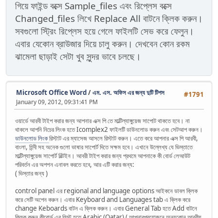
গিয়ে ফাইন্ড বক্সে Sample_files এবং রিপ্লেস বক্সে
Changed_files লিখে Replace All বাটনে ক্লিক করুন।
সবগুলো স্ট্রিং রিপ্লেস হয়ে গেলে ফাইলটি সেভ করে ফেলুন।
এবার যেকোন ব্রাউজার দিয়ে চালু করুন। দেখবেন কোন রকম
ঝামেলা ছাড়াই সেটা খুব সুন্দর ভাবে চলছে।
Microsoft Office Word
/
এম. এস. অফিস এর জন্য দুটি টিপস
#1791
January 09, 2012, 09:31:41 PM
ওয়ার্ডে আরবী টাইপ করার জন্য আপনার এক্স পি তে মাল্টিল্যাঙ্গুয়েজ সাপোট থাকতে হবে। না
থাকলে আপনি নিচের লিংক হতে Icomplex2 ফাইলটি ডাউনলোড করুন এবং সেটআপ করুন।
ডাউনলোড লিংক
রিস্টাট এর ম্যাসেজ আসলে রিস্টাট করুন। এতে করে আপনার এক্স পি আরবী,
বাংলা, হিন্দী সহ অনেক গুলো ভাষার সাপোর্ট দিতে সক্ষম হবে। এখানে উল্লেখ্য যে ভিস্তাতে
মাল্টিল্যাঙ্গুয়েজ সাপোর্ট বিল্টইন। আবরী টাইপ করার জন্য প্রথমে আপনাকে কী বোর্ড লেআউট
পরিবর্তন এর অপশন এনাবল করতে হবে, আর এটি করার জন্য:
( ভিস্তার জন্য )
control panel এর regional and language options আইকনে ডাবল ক্লিক
করে সেটি অপেন করুন। এবার Keyboard and Languages tab এ ক্লিক করে
change Keboards বাটন এ ক্লিক করুন। এবার General Tab হতে Add বাটনে
ক্লিক করুন কীবোর্ড এর লিস্ট হতে Arabic (Qatar) ( আপনারপ্রয়োজনে অন্যকোন আরবীয়