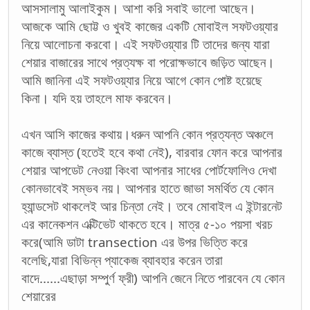
আসসালামু আলাইকুম। আশা করি সবাই ভালো আছেন।
আজকে আমি ছোট্ট ও খুবই কাজের একটি মোবাইল সফটওয়্যার
নিয়ে আলোচনা করবো। এই সফটওয়্যার টি তাদের জন্য যারা
শেয়ার বাজারের সাথে প্রত্যক্ষ বা পরোক্ষভাবে জড়িত আছেন।
আমি জানিনা এই সফটওয়্যার নিয়ে আগে কোন পোষ্ট হয়েছে
কিনা। যদি হয় তাহলে মাফ করবেন।
এখন আসি কাজের কথায়।ধরুন আপনি কোন প্রত্যন্ত অঞ্চলে
কাজে ব্যাস্ত (হতেই হবে কথা নেই), বারবার ফোন করে আপনার
শেয়ার আপডেট নেওয়া কিংবা আপনার সাধের পোর্টফোলিও দেখা
কোনভাবেই সম্ভব নয়। আপনার হাতে জাভা সমর্থিত যে কোন
হ্যান্ডসেট থাকলেই আর চিন্তা নেই। তবে মোবাইল এ ইন্টারনেট
এর কানেকশন এক্টিভেট থাকতে হবে। মাত্র ৫-১০ পয়সা খরচ
করে(আমি ডাটা transection এর উপর ভিত্তি করে
বলেছি,যারা বিভিন্ন প্যাকেজ ব্যাবহার করেন তারা
বাদে......এছাড়া সম্পুর্ণ ফ্রী) আপনি জেনে নিতে পারবেন যে কোন
শেয়ারের