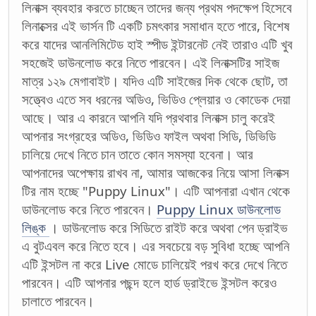
লিনাক্স ব্যবহার করতে চাচ্ছেন তাদের জন্য প্রথম পদক্ষেপ হিসেবে
লিনাক্সের এই ভার্সন টি একটি চমৎকার সমাধান হতে পারে, বিশেষ
করে যাদের আনলিমিটেড হাই স্পীড ইন্টারনেট নেই তারাও এটি খুব
সহজেই ডাউনলোড করে নিতে পারবেন। এই লিনাক্সটির সাইজ
মাত্র ১২৯ মেগাবাইট। যদিও এটি সাইজের দিক থেকে ছোট, তা
সত্ত্বেও এতে সব ধরনের অডিও, ভিডিও প্লেয়ার ও কোডেক দেয়া
আছে। আর এ কারনে আপনি যদি প্রথবার লিনাক্স চালু করেই
আপনার সংগ্রহের অডিও, ভিডিও ফাইল অথবা সিডি, ডিভিডি
চালিয়ে দেখে নিতে চান তাতে কোন সমস্যা হবেনা। আর
আপনাদের অপেক্ষায় রাখব না, আমার আজকের নিয়ে আসা লিনাক্স
টির নাম হচ্ছে "Puppy Linux"। এটি আপনারা এখান থেকে
ডাউনলোড করে নিতে পারবেন।
Puppy Linux ডাউনলোড
লিঙ্ক
। ডাউনলোড করে সিডিতে রাইট করে অথবা পেন ড্রাইভ
এ বুটএবল করে নিতে হবে। এর সবচেয়ে বড় সুবিধা হচ্ছে আপনি
এটি ইন্সটল না করে Live মোডে চালিয়েই পরখ করে দেখে নিতে
পারবেন। এটি আপনার পছন্দ হলে হার্ড ড্রাইভে ইন্সটল করেও
চালাতে পারবেন।