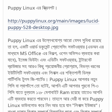
Puppy Linux এর স্ক্রিনশট।
http://puppylinux.org/main/images/lucid-
puppy-528-desktop.jpg
Puppy Linux এর উল্লেখযোগ্য আরো যেসব সুবিধা রয়েছে
তা হল, একটি ওয়ার্ড ডকুমেন্ট প্রোসেসিং সফটওয়্যার (এডঅন এর
মাধ্যমে MS Office এর বিকল্প, ওপেন অফিসও ব্যবহার করা
যাবে), ইমেজ ভিউইং এবং এডিটিং সফটওয়্যার, ইন্টারনেট
ব্রাউজার সহ আরও কিছু প্রয়োজনীয় প্রোগ্রাম, বিভন্ন ধরনের
ইউটিলিটি সফটওয়্যার এবং লিনাক্স এর শক্তিশালী ডিস্ক
পার্টিশনিং টুলস জি-পার্টেড। Puppy Linux আপনার নতুন
পিসি বা ল্যাপটপে তো বটেই, আপনি এটি আপনার পুরনো পি-৩
পিসি যাতে নুন্যতম ১২৮ মেগাবাইট Ram রয়েছে তাতেও আপনি
এটি ব্যবহার করতে পারবেন। তাহলে আর দেরী না করে Puppy
Linux ডাউনলোড করে নিন আর হয়ে যান "লিনাক্স ইউজার"।
বাংলা ভাষায় লিনাক্স সম্পর্কে বিস্তারিত জানা এবং লিনাক্স সম্পর্কে