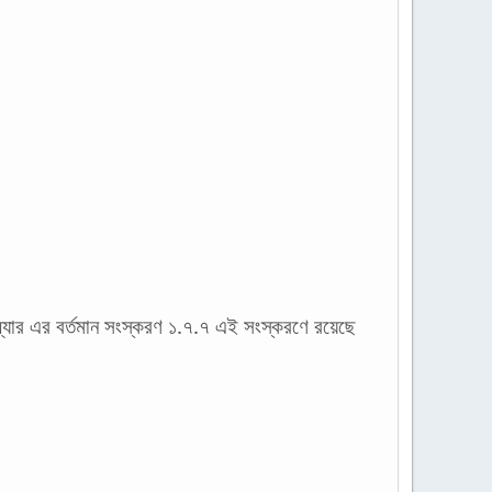
্যার এর বর্তমান সংস্করণ ১.৭.৭ এই সংস্করণে রয়েছে