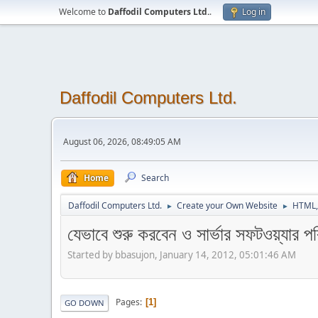
Welcome to
Daffodil Computers Ltd.
.
Log in
Daffodil Computers Ltd.
August 06, 2026, 08:49:05 AM
Home
Search
Daffodil Computers Ltd.
Create your Own Website
HTML,
►
►
যেভাবে শুরু করবেন ও সার্ভার সফটওয়্যার 
Started by bbasujon, January 14, 2012, 05:01:46 AM
Pages
1
GO DOWN