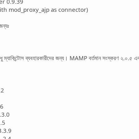
er 0.9.39
th mod_proxy_ajp as connector)
জন্যঃ
 ম্যাকিন্টোস ব্যবহারকারীদের জন্য। MAMP বর্তমান সংস্করণ ২.০.৫ এবং
.2
.6
.3.0
.5
.3.9
.2.4