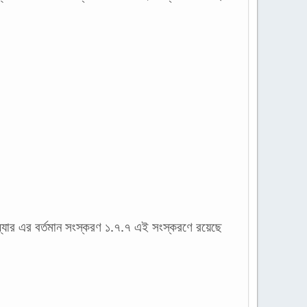
্যার এর বর্তমান সংস্করণ ১.৭.৭ এই সংস্করণে রয়েছে