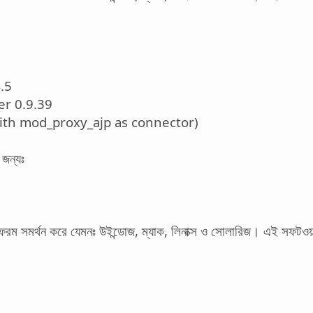
.5
er 0.9.39
th mod_proxy_ajp as connector)
র জন্যঃ
ফরম সমর্থন করে যেমনঃ উইন্ডোজ, ম্যাক, লিনাক্স ও সোলারিজ। এই সফটওয়