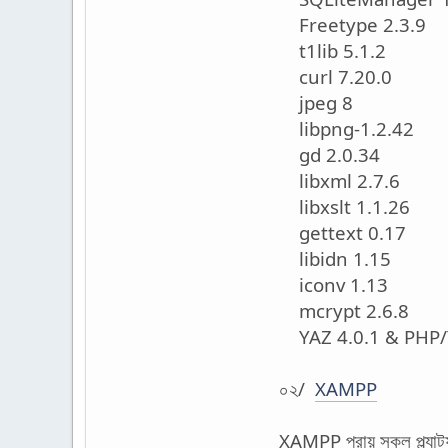
Freetype 2.3.9
t1lib 5.1.2
curl 7.20.0
jpeg 8
libpng-1.2.42
gd 2.0.34
libxml 2.7.6
libxslt 1.1.26
gettext 0.17
libidn 1.15
iconv 1.13
mcrypt 2.6.8
YAZ 4.0.1 & PHP/
০২/
XAMPP
XAMPP প্রায় সকল প্ল্যাট