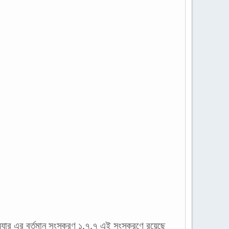
্যার এর বর্তমান সংস্করণ ১.৭.৭ এই সংস্করণে রয়েছে