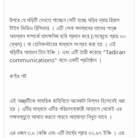
উপরে যে ঘড়িটি দেখতে পাচ্ছেন সেটি হচ্ছে ঘড়ির ন্যায় রিয়াল
টাইম ভিডিও রিসিভার । এটি সেনা সদস্যদের তাদের শত্রু
অবস্থান সম্পর্কে তাৎক্ষনিক ছবি প্রদান করে (সেকেন্ডে প্রায় ৩০
ফ্রেম)। যা হেলিকপ্টারের মাধ্যমে সংগ্রহ করা হয় । এই
ঘড়িটির আয়তন তিন ইঞ্চি । এবং এটি তৈরী করেছে "Tadiran
communications" নামে একটি প্রতিষ্ঠান ।
কর্ণার শট
এই অস্ত্রটিকে সামরিক বাহিনিতে অনেকটা বিপ্লব হিসেবেই ধরা
হয় । এটির মাধ্যমে এটির পরিচালনাকারী আড়ালে থেকেই এর
লক্ষবস্তুতে আঘাত করতে পারবে অত্যান্ত নিখুত ভাবে ।
এর ওজন ৩.৮ কেজি এবং এটি দৈর্ঘ্যে প্রায় ৩২.৬৭ ইঞ্চি । এর