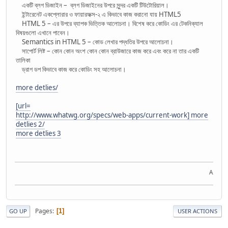
একটি ব্লগ ডিজাইন – ব্লগ ডিজাইনের উপরে সুন্দর একটি টিউটোরিয়াল।
ইন্টারেনেট একপ্লোরার ও ফায়ারফক্স-২ এ কিভাবে কাজ করানো যায় HTML5
HTML 5 – এর উপরে ব্যাপক ভিত্তিক আলোচনা। বিশেষ করে কোডিং এর টেকনিক্যাল
বিষয়গুলো এখানে পাবেন।
Semantics in HTML 5 – কোড লেখার পদ্ধতির উপরে আলোচনা।
সাপোর্ট লিষ্ট – কোন কোন অংশ কোন কোন ব্রাউজারে কাজ করে এবং করে না তার একটি
তালিকা
ড্রাগ ডপ কিভাবে কাজ করে কোডিং সহ আলোচনা।
more detlies/
[url=
http://www.whatwg.org/specs/web-apps/current-work] more
detlies 2/
more detlies 3
Acquire
Pages
1
GO UP
USER ACTIONS