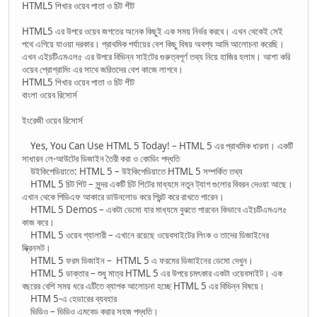
HTML5 শিখার ওয়েব পাতা ও চিট শীট
HTML5 এর উপরে ওয়েব জগতের অনেক কিছুই এক সময় নির্ভর করবে। এখন থেকেই সেই
পথে এগিয়ে যাওয়া দরকার। প্রাথমিক পর্যায়ের বেশ কিছু বিষয় অবশ্য আমি আলোচনা করেছি।
এখন এইচটিএমএল৫ এর উপরে বিভিন্ন সাইটের গুরুত্বপূর্ণ তথ্য নিয়ে হাজির হলাম। আশা করি
ওয়েব প্রোগ্রামিং এর সাথে জরিতদের বেশ কাজে লাগবে।
HTML5 শিখার ওয়েব পাতা ও চিট শীট
বাংলা ওয়েব রিসোর্স
ইংরেজী ওয়েব রিসোর্স
Yes, You Can Use HTML 5 Today! – HTML 5 এর প্রাথমিক ধারনা। একটি
সাধারন লে-আউটের ডিজাইন তৈরী করা ও কোডিং পদ্ধতি
উইকিপেডিয়াতে: HTML 5 – উইকিপেডিয়াতে HTML 5 সম্পর্কিত তথ্য
HTML 5 চিট শিট – সুন্দর একটি চিট শিটের মাধ্যমে নতুন ট্যাগ গুলোর বিবরন দেওয়া আছে।
এখান থেকে পিডিএফ আকারে ডাউনলোড করে প্রিন্ট করে রাখতে পারেন।
HTML 5 Demos – একটা ডেমো যার মাধ্যমে বুঝতে পারবেন কিভাবে এইচটিএমএল৫
কাজ করে।
HTML 5 ওয়েব গ্যালারী – এখানে রয়েছে ওয়েবসাইটের লিংক ও তাদের ডিজাইনের
স্ক্রিনসট।
HTML 5 ফরম ডিজাইন – HTML 5 এ ফরমের ডিজাইনের ডেমো দেখুন।
HTML 5 ডাক্তার – শুধু মাত্র HTML 5 এর উপরে চমৎকার একটা ওয়েবসাইট। এক
বছরের বেশি সময় ধরে এটিতে ব্যাপক আলোচনা হচ্ছে HTML 5 এর বিভিন্ন বিষয়ে।
HTM 5-এ হেডারের ব্যবহার
ভিডিও – ভিডিও এমবেড করার সহজ পদ্ধতি।