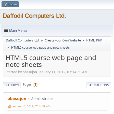
Log in
Daffodil Computers Ltd.
Main Menu
Daffodil Computers Ltd.
Create your Own Website
HTML, PHP
►
►
HTML5 course web page and note sheets
►
HTML5 course web page and
note sheets
Started by bbasujon, January 11, 2012, 07:14:39 AM
Pages
1
GO DOWN
USER ACTIONS
bbasujon
Administrator
January 11, 2012, 07:14:39 AM