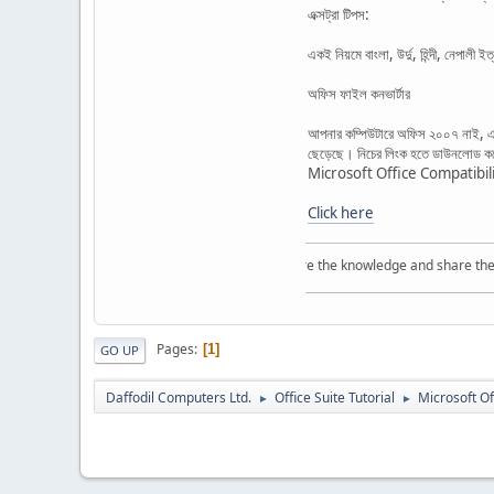
এক্সট্রা টিপস:
একই নিয়মে বাংলা, উর্দু, হিন্দী, নে
অফিস ফাইল কনভার্টার
আপনার কম্পিউটারে অফিস ২০০৭ নাই, এ
ছেড়েছে। নিচের লিংক হতে ডাউনলোড ক
Microsoft Office Compatibil
Click here
Acquire the knowledge and share the know
Pages
1
GO UP
Daffodil Computers Ltd.
Office Suite Tutorial
Microsoft O
►
►