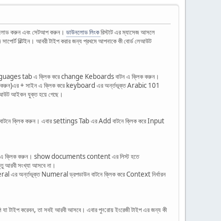
ডাউনলোড করুন এবং সেটআপ করুন।
ডাউনলোড লিংক
রিস্টাট এর ম্যাসেজ আসলে
ুয়েজ সাপোর্ট বিল্টইন। আবরী টাইপ করার জন্য প্রথমে আপনাকে কী বোর্ড লেআউট
uages tab এ ক্লিক করে change Keboards বাটন এ ক্লিক করুন।
ক করুন)এর + সাইন এ ক্লিক করে keyboard এর অর্ন্তভূক্ত Arabic 101
ড লেআউট আইকন যুক্ত হয়ে গেছে।
নে ক্লিক করুন। এবার settings Tab এর Add বাটনে ক্লিক করে Input
ance এ ক্লিক করুন। show documents content এর লিস্ট হতে
তু আরবী সংখ্যা আসবে না।
l এর অর্ন্তভূক্ত Numeral ড্রপডাউন বাটনে ক্লিক করে Context নির্ধারন
ি যা টাইপ করেবন, তা সবই আরবী আসবে। এবার পুন:রায় ইংরেজী টাইপ এর জন্য কী