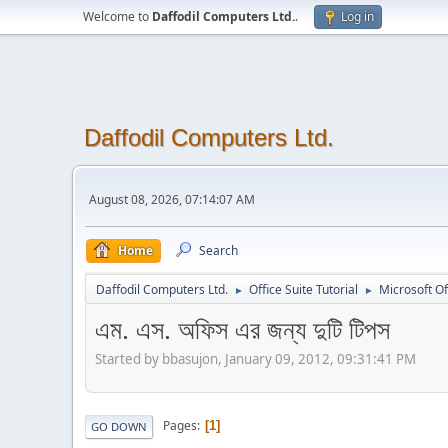
Welcome to
Daffodil Computers Ltd.
.
Log in
Daffodil Computers Ltd.
August 08, 2026, 07:14:07 AM
Home
Search
Daffodil Computers Ltd.
Office Suite Tutorial
Microsoft O
►
►
এম. এস. অফিস এর জন্য দুটি টিপস
Started by bbasujon, January 09, 2012, 09:31:41 PM
Pages
1
GO DOWN