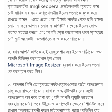
ব্যবহারকারীরা Imglikeopera এক্সটেনশানটি ব্যবহার করে
নেট সার্ফিং এর সময় অপ্রয়োজনীয় ইমেজ গুলোকে ব্লক করে
রাখতে পারেন। এতে ওয়েব পেজ রিমোট সার্ভার থেকে ছবি ইমেজ
লোড না করে আপনার লোকাল কম্পিউটার থেকে ইমেজ লোড
করতে সহয়তা করবে এবং আপনি স্লো কানেকশান থাকা স্বত্তেয়
মেটামুটি অনেকটা দ্রুতগতিতে কাজ করতে পারবেন।
৪. যখন আপনি কাউকে হাই রেজুলেশান এর ইমেজ পাঠাবেন তখন
আপনি বিভিন্ন কম্প্রেশান টুল যেমন
Microsoft Image Resizer
ব্যবহার করে ইমেজ গুলো
কে কম্প্রেস করে নিন।
৫. আপনার পিসি তে ব্যবহৃত সফটওয়্যারগুলোর অটো আপডেশান
চালু করে রাখতে পারেন। সাধারণত অ্যান্টিভাইরাসের অটো
আপডেশান অন করে রাখা হয় ( যদি আপনি অ্যান্টি ভাইরাস
ব্যবহার করেন)। তবে উইন্ডোজ আপডেটের ক্ষেত্রে শিডিউল করে
রাখাটা অত্যন্ত জরুরী কারন মাইক্রোসফট প্রায় প্রতিদিন তার