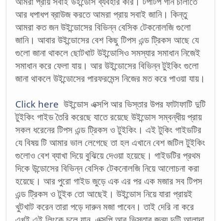
আমরা প্রায় সবাই উইন্ডোস ব্যবহার করি। টপাটপ গান চালাতে
আর ধপাধপ ব্রাউজ করতে আমরা প্রায় সবাই জানি। কিন্তু
আমরা কত জন উইন্ডোসের বিভিন্ন বেসিক টেকনোলজি গুলো
জানি। আবার উইন্ডোসের বেশ কিছু টিপস এন্ড ট্রিকস আছে যে
গুলো জানা থাকলে ছোটখাট উইন্ডোসিও সমস্যার সমাধান নিজেই
সমাধান করে ফেলা যায়। আর উইন্ডোসের বিভিন্ন টুইকিং গুলো
জানা থাকলে উইন্ডোসের পারফরমেন্স নিজের মত করে পাওয়া যায়।
Click here
উইন্ডোস এক্সপি আর ভিস্তার উপর ফাটাফাটি দুটি
টুইকিং গাইড তৈরি করেছে যাতে রয়েছে উইন্ডোস সম্বন্ধীয় প্রায়
সকল ধরেনের টিপস এন্ড ট্রিকস ও টুইকিং। এই টুকিং গাইডটির
যে বিষয় টি আমার ভাল লেগেছে তা হল এখানে বেশ জটিল টুইকিং
গুলোও বেশ ব্যাখা দিয়ে বুঝিয়ে দেওয়া হয়েছে। গাইডটির প্রথম
দিকে উন্ডোসের বিভিন্ন বেসিক টেকনোলজি নিয়ে আলোচনা করা
হয়েছে। আর পুরো গাইড জুড়ে এক এর পর এক মজার সব টিপস
এন্ড ট্রিকস ও টুইক তো আছেই। উইন্ডোস নিয়ে যারা প্রায়ই
খুটখাট করেন তারা পড়ে দারুন মজা পাবেন। তাই দেরি না করে
এখই এই লিংকে চলে যান, এক্সপি আর ভিস্তার জন্য দুটি আলাদা