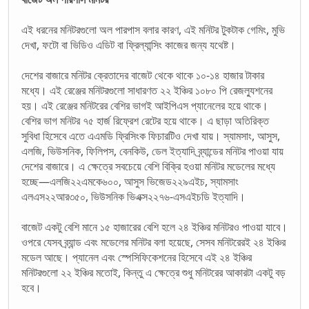
এই ধরনের মনিটরগুলো অল পারপাস বলার কারণ, এই মনিটর টুকটাক গেমিং, মুভি
দেখা, ফটো বা ভিডিও এডিট বা ফ্রিল্যান্সিং কাজের জন্য যথেষ্ট।
দেশের বাজারে মনিটর ক্রেতাদের বাজেট থেকে থাকে ১০-১৪ হাজার টাকার
মধ্যে। এই রেঞ্জের মনিটরগুলো সাধারণত ২২ ইঞ্চির ১০৮০ পি রেজল্যুশনের
হয়। এই রেঞ্জের মনিটরের বেশির ভাগই আইপিএস প্যানেলের হয়ে থাকে।
বেশির ভাগ মনিটর ৭৫ হার্জ রিফ্রেশ রেটের হয়ে থাকে। এ ছাড়া অতিরিক্ত
সুবিধা হিসেবে এতে এএমডি ফ্রিসিংক ফিচারটিও দেখা যায়। স্যামসাং, আসুস,
এলজি, ভিউসনিক, ফিলিপস, বেনকিউ, ডেল ইত্যাদি ব্র্যান্ডের মনিটর পাওয়া যায়
দেশের বাজারে। এ ক্ষেত্রে সবচেয়ে বেশি বিক্রি হওয়া মনিটর মডেলের মধ্যে
হচ্ছে—এলজি২২এমকে৬০০, আসুস ভিজেড২২৯এইচ, স্যামসাং
এলএস২২আর৩৫০, ভিউসনিক ভিএক্স২২৭৬-এসএইচডি ইত্যাদি।
বাজেট একটু বেশি মানে ১৫ হাজারের বেশি হলে ২৪ ইঞ্চির মনিটরও পাওয়া যাবে।
ওপরে যেসব ব্র্যান্ড এবং মডেলের মনিটর বলা হয়েছে, সেসব মনিটরেরই ২৪ ইঞ্চির
মডেল আছে। প্যানেল এবং স্পেসিফিকেশনের হিসেবে এই ২৪ ইঞ্চির
মনিটরগুলো ২২ ইঞ্চির মতোই, কিন্তু এ ক্ষেত্রে শুধু মনিটরের আকারটা একটু বড়
হবে।