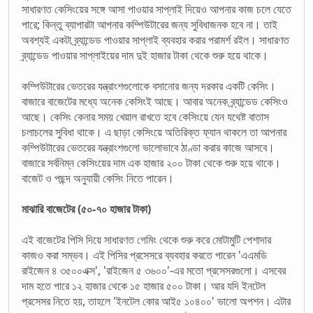
সাধারণত কেসিংয়ের সঙ্গে আসা পাওয়ার সাপ্লাই দিয়েও আপনার কাজ চলে যেতে
পারে; কিন্তু ব্যাপারটা আপনার কম্পিউটারের জন্য সুবিধাজনক হবে না। তাই
অবশ্যই একটা ব্র্যান্ডেড পাওয়ার সাপ্লাই ব্যবহার করার পরামর্শ রইল। সাধারণত
ব্র্যান্ডেড পাওয়ার সাপ্লাইয়ের দাম দুই হাজার টাকা থেকে শুরু হয়ে থাকে।
কম্পিউটারের ভেতরের যন্ত্রাংশগুলোকে বসানোর জন্য দরকার একটি কেসিং।
বাজারে বাজেটের মধ্যে অনেক কেসিংই আছে। আবার অনেক ব্র্যান্ডেড কেসিংও
আছে। কেসিং কেনার সময় খেয়াল রাখতে হবে কেসিংয়ে যেন যথেষ্ট বাতাস
চলাচলের সুবিধা থাকে। এ ছাড়া কেসিংয়ে অতিরিক্ত ফ্যান থাকলে তা আপনার
কম্পিউটারের ভেতরের যন্ত্রাংশগুলো ভালোভাবে ঠাণ্ডা করার কাজে আসবে।
বাজারে সর্বনিম্ন কেসিংয়ের দাম এক হাজার ২০০ টাকা থেকে শুরু হয়ে থাকে।
বাজেট ও পছন্দ অনুযায়ী কেসিং নিতে পারেন।
মাঝারি বাজেটের (৫০-৭০ হাজার টাকা)
এই বাজেটের পিসি দিয়ে সাধারণত গেমিং থেকে শুরু করে মোটামুটি পেশাদার
কাজও করা সম্ভব। এই পিসির প্রসেসরে ব্যবহার করতে পারেন 'এএমডি
রাইজেন ৪ ৩৫০০এক্স', 'রাইজেন ৫ ৩৬০০'-এর মতো প্রসেসরগুলো। এসবের
দাম হতে পারে ১২ হাজার থেকে ১৫ হাজার ৫০০ টাকা। আর যদি ইনটেল
প্রসেসর নিতে হয়, তাহলে 'ইনটেল কোর আই৫ ১০৪০০' ভালো অপশন। এটার