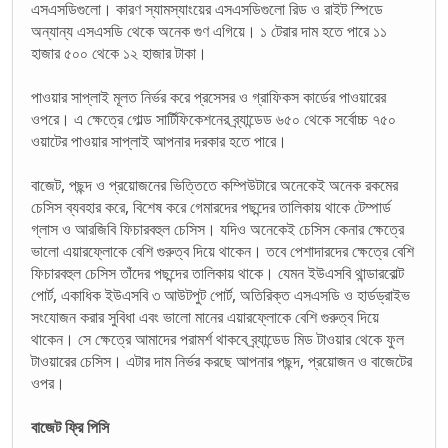
এসএসডিগুলো। কারণ স্যামস্যাংয়ের এসএসডিগুলো রিড ও রাইট স্পিডে
অন্যান্য এসএসডি থেকে অনেক গুণ এগিয়ে। ১ টেরার দাম হতে পারে ১১
হাজার ৫০০ থেকে ১২ হাজার টাকা।
পাওয়ার সাপ্লাই মূলত নির্ভর করে প্রসেসর ও গ্রাফিকস কার্ডের পাওয়ারের
ওপরে। এ ক্ষেত্রে গোল্ড সার্টিফিকেশনের ব্র্যান্ডেড ৬৫০ থেকে সর্বোচ্চ ৭৫০
ওয়াটের পাওয়ার সাপ্লাই আপনার দরকার হতে পারে।
বাজেট, পছন্দ ও প্রয়োজনের ভিত্তিতে কম্পিউটারে অনেকেই অনেক রকমের
চেসিস ব্যবহার করে, বিশেষ করে গেমারদের পছন্দের তালিকায় থাকে টেম্পার্ড
গ্লাস ও আরজিবি ফিচারবহুল চেসিস। যদিও অনেকেই চেসিস কেনার ক্ষেত্রে
ভালো এয়ারফ্লোকে বেশি গুরুত্ব দিয়ে থাকেন। তবে পেশাদারদের ক্ষেত্রে বেশি
ফিচারবহুল চেসিস তাঁদের পছন্দের তালিকায় থাকে। যেমন ইউএসবি থান্ডারবোল্ট
পোর্ট, একাধিক ইউএসবি ৩ আউটপুট পোর্ট, অতিরিক্ত এসএসডি ও হার্ডড্রাইভ
সংযোজন করার সুবিধা এবং ভালো মানের এয়ারফ্লোকে বেশি গুরুত্ব দিয়ে
থাকেন। সে ক্ষেত্রে আমাদের পরামর্শ থাকবে ব্র্যান্ডেড মিড টাওয়ার থেকে ফুল
টাওয়ারের চেসিস। এটার দাম নির্ভর করছে আপনার পছন্দ, প্রয়োজন ও বাজেটের
ওপর।
বাজেট ফ্রি পিসি