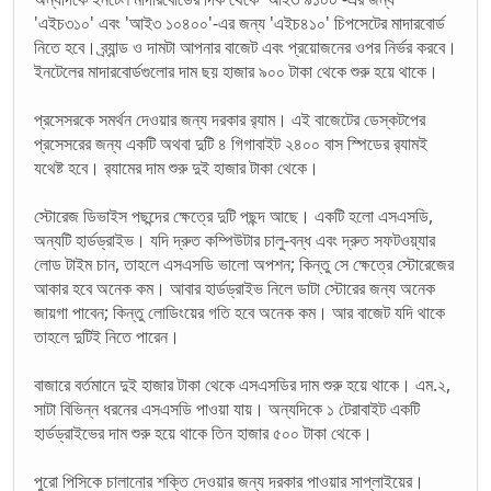
'এইচ৩১০' এবং 'আই৩ ১০৪০০'-এর জন্য 'এইচ৪১০' চিপসেটের মাদারবোর্ড
নিতে হবে। ব্র্যান্ড ও দামটা আপনার বাজেট এবং প্রয়োজনের ওপর নির্ভর করবে।
ইনটেলের মাদারবোর্ডগুলোর দাম ছয় হাজার ৯০০ টাকা থেকে শুরু হয়ে থাকে।
প্রসেসরকে সমর্থন দেওয়ার জন্য দরকার র‌্যাম। এই বাজেটের ডেস্কটপের
প্রসেসরের জন্য একটি অথবা দুটি ৪ গিগাবাইট ২৪০০ বাস স্পিডের র‌্যামই
যথেষ্ট হবে। র‌্যামের দাম শুরু দুই হাজার টাকা থেকে।
স্টোরেজ ডিভাইস পছন্দের ক্ষেত্রে দুটি পছন্দ আছে। একটি হলো এসএসডি,
অন্যটি হার্ডড্রাইভ। যদি দ্রুত কম্পিউটার চালু-বন্ধ এবং দ্রুত সফটওয়্যার
লোড টাইম চান, তাহলে এসএসডি ভালো অপশন; কিন্তু সে ক্ষেত্রে স্টোরেজের
আকার হবে অনেক কম। আবার হার্ডড্রাইভ নিলে ডাটা স্টোরের জন্য অনেক
জায়গা পাবেন; কিন্তু লোডিংয়ের গতি হবে অনেক কম। আর বাজেট যদি থাকে
তাহলে দুটিই নিতে পারেন।
বাজারে বর্তমানে দুই হাজার টাকা থেকে এসএসডির দাম শুরু হয়ে থাকে। এম.২,
সাটা বিভিন্ন ধরনের এসএসডি পাওয়া যায়। অন্যদিকে ১ টেরাবাইট একটি
হার্ডড্রাইভের দাম শুরু হয়ে থাকে তিন হাজার ৫০০ টাকা থেকে।
পুরো পিসিকে চালানোর শক্তি দেওয়ার জন্য দরকার পাওয়ার সাপ্লাইয়ের।