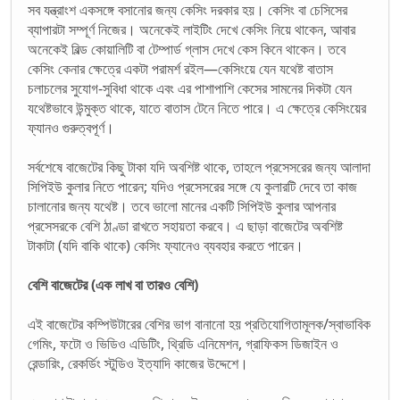
সব যন্ত্রাংশ একসঙ্গে বসানোর জন্য কেসিং দরকার হয়। কেসিং বা চেসিসের
ব্যাপারটা সম্পূর্ণ নিজের। অনেকেই লাইটিং দেখে কেসিং নিয়ে থাকেন, আবার
অনেকেই বিল্ড কোয়ালিটি বা টেম্পার্ড গ্লাস দেখে কেস কিনে থাকেন। তবে
কেসিং কেনার ক্ষেত্রে একটা পরামর্শ রইল—কেসিংয়ে যেন যথেষ্ট বাতাস
চলাচলের সুযোগ-সুবিধা থাকে এবং এর পাশাপাশি কেসের সামনের দিকটা যেন
যথেষ্টভাবে উন্মুক্ত থাকে, যাতে বাতাস টেনে নিতে পারে। এ ক্ষেত্রে কেসিংয়ের
ফ্যানও গুরুত্বপূর্ণ।
সর্বশেষে বাজেটের কিছু টাকা যদি অবশিষ্ট থাকে, তাহলে প্রসেসরের জন্য আলাদা
সিপিইউ কুলার নিতে পারেন; যদিও প্রসেসরের সঙ্গে যে কুলারটি দেবে তা কাজ
চালানোর জন্য যথেষ্ট। তবে ভালো মানের একটি সিপিইউ কুলার আপনার
প্রসেসরকে বেশি ঠাণ্ডা রাখতে সহায়তা করবে। এ ছাড়া বাজেটের অবশিষ্ট
টাকাটা (যদি বাকি থাকে) কেসিং ফ্যানেও ব্যবহার করতে পারেন।
বেশি বাজেটের (এক লাখ বা তারও বেশি)
এই বাজেটের কম্পিউটারের বেশির ভাগ বানানো হয় প্রতিযোগিতামূলক/স্বাভাবিক
গেমিং, ফটো ও ভিডিও এডিটিং, থ্রিডি এনিমেশন, গ্রাফিকস ডিজাইন ও
রেন্ডারিং, রেকর্ডিং স্টুডিও ইত্যাদি কাজের উদ্দেশে।