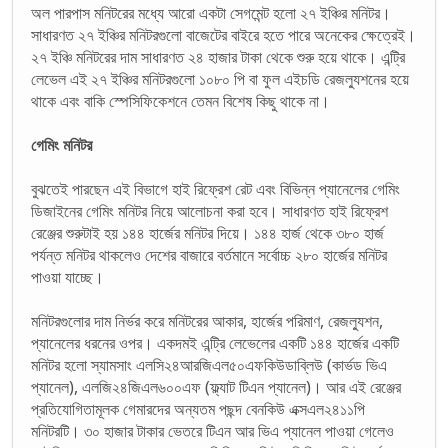
অল পারপাস মনিটরের মধ্যে আরো একটা সেগমেন্ট হলো ২৭ ইঞ্চির মনিটর।
সাধারণত ২৭ ইঞ্চির মনিটরগুলো বাজেটের বাইরে হতে পারে অনেকের ক্ষেত্রেই।
২৭ ইঞ্চি মনিটরের দাম সাধারণত ২৪ হাজার টাকা থেকে শুরু হয়ে থাকে। এন্ট্রি
লেভেল এই ২৭ ইঞ্চির মনিটরগুলো ১০৮০ পি বা ফুল এইচডি রেজল্যুশনের হয়ে
থাকে এবং বাকি স্পেসিফিকেশনে তেমন বিশেষ কিছু থাকে না।
গেমিং মনিটর
বুঝতেই পারছেন এই বিভাগে হাই রিফ্রেশ রেট এবং বিভিন্ন প্যানেলের গেমিং
ডিজাইনের গেমিং মনিটর নিয়ে আলোচনা করা হবে। সাধারণত হাই রিফ্রেশ
রেঞ্জের শুরুটাই হয় ১৪৪ হার্জের মনিটর দিয়ে। ১৪৪ হার্জ থেকে ৩৮০ হার্জ
পর্যন্ত মনিটর থাকলেও দেশের বাজারে বর্তমানে সর্বোচ্চ ২৮০ হার্জের মনিটর
পাওয়া যাচ্ছে।
মনিটরগুলোর দাম নির্ভর করে মনিটরের আকার, হার্জের পরিমাণ, রেজল্যুশন,
প্যানেলের ধরনের ওপর। একদমই এন্ট্রি লেভেলের একটি ১৪৪ হার্জের একটি
মনিটর হলো স্যামসাং এলসি২৪আরজিএল৫০এফকিউডাব্লিউ (কার্ভড ভিএ
প্যানেল), এলজি২৪জিএল৬০০এফ (ফ্ল্যাট টিএন প্যানেল)। আর এই রেঞ্জের
প্রতিযোগিতামূলক গেমারদের অন্যতম পছন্দ বেনকিউ এক্সএল২৪১১পি
মনিটরটি। ৩০ হাজার টাকার ভেতরে টিএন আর ভিএ প্যানেল পাওয়া গেলেও