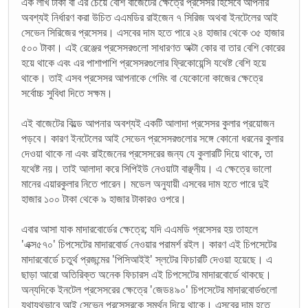
এক লাখ টাকা বা এর চেয়ে বেশি বাজেটের ক্ষেত্রে প্রসেসর হিসেবে আপনার
অবশ্যই নির্ধারণ করা উচিত এএমডির রাইজেন ৭ সিরিজ অথবা ইনটেলের আই
সেভেন সিরিজের প্রসেসর। এসবের দাম হতে পারে ২৪ হাজার থেকে ৩৫ হাজার
৫০০ টাকা। এই রেঞ্জের প্রসেসরগুলো সাধারণত অক্টা কোর বা তার বেশি কোরের
হয়ে থাকে এবং এর পাশাপাশি প্রসেসরগুলোর ফ্রিকোয়েন্সি যথেষ্ট বেশি হয়ে
থাকে। তাই এসব প্রসেসর আপনাকে গেমিং বা যেকোনো কাজের ক্ষেত্রে
সর্বোচ্চ সুবিধা দিতে সক্ষম।
এই বাজেটের বিল্ডে আপনার অবশ্যই একটি আলাদা প্রসেসর কুলার প্রয়োজন
পড়বে। কারণ ইনটেলের আই সেভেন প্রসেসরগুলোর সঙ্গে কোনো ধরনের কুলার
দেওয়া থাকে না এবং রাইজেনের প্রসেসরের জন্য যে কুলারটি দিয়ে থাকে, তা
যথেষ্ট নয়। তাই আলাদা করে সিপিইউ নেওয়াটা বাঞ্ছনীয়। এ ক্ষেত্রে ভালো
মানের এয়ারকুলার নিতে পারেন। মডেল অনুযায়ী এসবের দাম হতে পারে দুই
হাজার ১০০ টাকা থেকে ৯ হাজার টাকারও ওপরে।
এবার আসা যাক মাদারবোর্ডের ক্ষেত্রে; যদি এএমডি প্রসেসর হয় তাহলে
'এক্স৫৭০' চিপসেটের মাদারবোর্ড নেওয়ার পরামর্শ রইল। কারণ এই চিপসেটের
মাদারবোর্ডে চতুর্থ প্রজন্মের 'পিসিআইই' স্লটের ফিচারটি দেওয়া হয়েছে। এ
ছাড়া আরো অতিরিক্ত অনেক ফিচারস এই চিপসেটের মাদারবোর্ডে থাকছে।
অন্যদিকে ইনটেল প্রসেসরের ক্ষেত্রে 'জেড৪৯০' চিপসেটের মাদারবোর্ডগুলো
যথাযথভাবে আই সেভেন প্রসেসরকে সমর্থন দিয়ে থাকে। এসবের দাম হতে