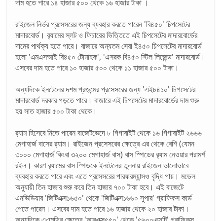
দাম হতে পারে ১৪ হাজার ৫০০ থেকে ১৬ হাজার টাকা ।
রাইজেন নির্ভর প্রসেসরের জন্য ব্যবহার করতে পারেন 'বি৪৫০' চিপসেটের
মাদারবোর্ড। র‌্যামের স্লট ও ফিচারের ভিত্তিতে এই চিপসেটের মাদারবোর্ডের
দামের পার্থক্য হতে পারে। বাজারে অন্যতম সেরা ই৪৫০ চিপসেটের মাদারবোর্ড
হলো 'এমএসআই বি৪৫০ টোমাহক', 'এসরক বি৪৫০ স্টিল লিজেন্ড' মাদারবোর্ড।
এসবের দাম হতে পারে ১০ হাজার ৫০০ থেকে ১১ হাজার ৫০০ টাকা।
অন্যদিকে ইনটেলের দশম প্রজন্মের প্রসেসরের জন্য 'এইচ৪১০' চিপসেটের
মাদারবোর্ড দরকার পড়তে পারে। বাজারে এই চিপসেটের মাদারবোর্ডের দাম শুরু
হয় সাত হাজার ৫০০ টাকা থেকে।
র‌্যাম হিসেবে নিতে পারেন বাজেটভেদে ৮ গিগাবাইট থেকে ১৬ গিগাবাইট ২৬৬৬
মেগাহার্জ বাসের র‌্যাম। রাইজেন প্রসেসরের ক্ষেত্রে এর থেকে বেশি (যেমন
৩০০০ মেগাহার্জ কিংবা ৩২০০ মেগাহার্জ বাস) বাস স্পিডের র‌্যাম নেওয়ার পরামর্শ
রইল। কারণ র‌্যামের বাস স্পিডকে ইনটেলের তুলনায় রাইজেন ভালোভাবে
ব্যবহার করতে পারে এবং এতে প্রসেসরের পারফরম্যান্সও বৃদ্ধি পায়। মডেল
অনুযায়ী তিন হাজার শুরু করে তিন হাজার ৭০০ টাকা হবে। এই বাজেটে
এনভিডিয়ার 'জিটিএক্স১৬৫০' থেকে 'জিটিএক্স১৬৬০ সুপার' গ্রাফিকস কার্ড
পেতে পারেন। এসবের দাম হতে পারে ১৬ হাজার থেকে ২০ হাজার টাকা।
অন্যদিকে এএমডির ক্ষেত্রে 'আরএক্স৫৫০' থেকে '৫৬০০এক্সটি' গ্রাফিকস