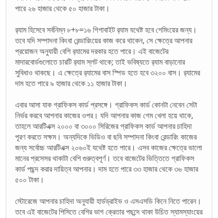
পারে ২৬ হাজার থেকে ৫০ হাজার টাকা।
র‌্যাম হিসেবে সর্বনিম্ন ৮+৮=১৬ গিগাবাইট র‌্যাম যথেষ্ট হবে গেমিংয়ের জন্য।
তবে যদি সম্পাদনা কিংবা রেন্ডারিংয়ের কাজ করে থাকেন, সে ক্ষেত্রে আপনার
প্রয়োজন অনুযায়ী বেশি র‌্যামের দরকার হতে পারে। এই বাজেটের
মাদারবোর্ডগুলোতে চারটি র‌্যাম স্লট থাকে; তাই ভবিষ্যতে র‌্যাম বাড়ানোর
সুবিধাও থাকছে। এ ক্ষেত্রে র‌্যামের বাস স্পিড হতে হবে ৩২০০ বাস। র‌্যামের
দাম হতে পারে ৯ হাজার থেকে ১১ হাজার টাকা।
এবার আসা যাক গ্রাফিকস কার্ড প্রসঙ্গে। গ্রাফিকস কার্ড কোনটা নেবেন সেটা
নির্ভর করবে আপনার কাজের ওপর। যদি আপনার কাজ গেম খেলা হয়ে থাকে,
তাহলে আরটিএক্স ২০০০ বা ৩০০০ সিরিজের গ্রাফিকস কার্ড আপনার চাহিদা
পূরণ করতে সক্ষম। অন্যদিকে ভিডিও বা ছবি সম্পাদনা কিংবা রেন্ডারিং কাজের
জন্য সর্বোচ্চ আরটিএক্স ২০৬০ই যথেষ্ট হতে পারে। এসব কাজের ক্ষেত্রে ভালো
মানের প্রসেসর থাকাটা বেশি গুরুত্বপূর্ণ। তবে বাজেটের ভিত্তিতে গ্রাফিকস
কার্ড পছন্দ করার দায়িত্ব আপনার। দাম হতে পারে ৩৩ হাজার থেকে ৩৬ হাজার
৫০০ টাকা।
স্টোরেজে আপনার চাহিদা অনুযায়ী হার্ডড্রাইভ ও এসএসডি কিনে নিতে পারেন।
তবে এই বাজেটের পিসিতে বেশির ভাগ ক্রেতার পছন্দে থাকা উচিত স্যামস্যাংয়ের