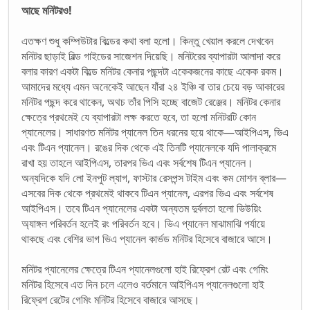
আছে মনিটরও!
এতক্ষণ শুধু কম্পিউটার বিল্ডের কথা বলা হলো। কিন্তু খেয়াল করলে দেখবেন
মনিটর ছাড়াই বিল্ড গাইডের সাজেশন দিয়েছি। মনিটরের ব্যাপারটা আলাদা করে
বলার কারণ একটা বিল্ডে মনিটর কেনার পছন্দটা একেকজনের কাছে একেক রকম।
আমাদের মধ্যে এমন অনেকেই আছেন যাঁরা ২৪ ইঞ্চি বা তার চেয়ে বড় আকারের
মনিটর পছন্দ করে থাকেন, অথচ তাঁর পিসি হচ্ছে বাজেট রেঞ্জের। মনিটর কেনার
ক্ষেত্রে প্রথমেই যে ব্যাপারটা লক্ষ করতে হবে, তা হলো মনিটরটি কোন
প্যানেলের। সাধারণত মনিটর প্যানেল তিন ধরনের হয়ে থাকে—আইপিএস, ভিএ
এবং টিএন প্যানেল। রঙের দিক থেকে এই তিনটি প্যানেলকে যদি পালাক্রমে
রাখা হয় তাহলে আইপিএস, তারপর ভিএ এবং সর্বশেষ টিএন প্যানেল।
অন্যদিকে যদি লো ইনপুট ল্যাগ, ফাস্টার রেসপন্স টাইম এবং কম মোশন ব্লার—
এসবের দিক থেকে প্রথমেই থাকবে টিএন প্যানেল, এরপর ভিএ এবং সর্বশেষ
আইপিএস। তবে টিএন প্যানেলের একটা অন্যতম দুর্বলতা হলো ভিউয়িং
অ্যাঙ্গল পরিবর্তন হলেই রং পরিবর্তন হবে। ভিএ প্যানেল মাঝামাঝি পর্যায়ে
থাকছে এবং বেশির ভাগ ভিএ প্যানেল কার্ভড মনিটর হিসেবে বাজারে আসে।
মনিটর প্যানেলের ক্ষেত্রে টিএন প্যানেলগুলো হাই রিফ্রেশ রেট এবং গেমিং
মনিটর হিসেবে এত দিন চলে এলেও বর্তমানে আইপিএস প্যানেলগুলো হাই
রিফ্রেশ রেটের গেমিং মনিটর হিসেবে বাজারে আসছে।