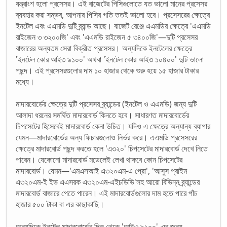
যন্ত্রাংশ হলো প্রসেসর। এই বাজেটের পিসিগুলোতে যত ভালো মানের প্রসেসর
ব্যবহার করা সম্ভব, আপনার পিসির গতি ততই ভালো হবে। প্রসেসরের ক্ষেত্রে
ইনটেল এবং এএমডি দুটি ব্র্যান্ড আছে। বাজেট রেঞ্জে এএমডির ক্ষেত্রে 'এএমডি
রাইজেন ৩ ৩২০০জি' এবং 'এএমডি রাইজেন ৫ ৩৪০০জি'—দুটি প্রসেসর
বাজারের অন্যতম সেরা বিক্রীত প্রসেসর। অন্যদিকে ইনটেলের ক্ষেত্রে
'ইনটেল কোর আই৩ ৯১০০' অথবা 'ইনটেল কোর আই৩ ১০৪০০' দুটি ভালো
পছন্দ। এই প্রসেসরগুলোর দাম ১০ হাজার থেকে শুরু হয়ে ১৫ হাজার টাকার
মধ্যে।
মাদারবোর্ডের ক্ষেত্রে দুটি প্রসেসর ব্র্যান্ডের (ইনটেল ও এএমডি) জন্য দুটি
আলাদা ধরনের সমর্থিত মাদারবোর্ড কিনতে হবে। সাধারণত মাদারবোর্ডের
চিপসেটের হিসেবেই মাদারবোর্ড কেনা উচিত। যদিও এ ক্ষেত্রে অন্যান্য ব্যাপার
যেমন—মাদারবোর্ডের অন্য ফিচারগুলোও নির্ভর করে। এএমডি প্রসেসরের
ক্ষেত্রে মাদারবোর্ড পছন্দ করতে হলে 'এ৩২০' চিপসেটের মাদারবোর্ড দেখে নিতে
পারেন। যেকোনো মাদারবোর্ড মডেলেই লেখা থাকবে কোন চিপসেটের
মাদারবোর্ড। যেমন—'এমএসআই এ৩২০এম-এ প্রো', 'আসুস প্রাইম
এ৩২০এম-ই ইভ এএসরক এ৩২০এম-এইচডিভি'সহ আরো বিভিন্ন ব্র্যান্ডের
মাদারবোর্ড বাজারে পেতে পারেন। এই মাদারবোর্ডগুলোর দাম হতে পারে পাঁচ
হাজার ৫০০ টাকা বা এর কাছাকাছি।
অন্যদিকে ইনটেল মাদারবোর্ডের দিক থেকে 'আই৩ ৯১০০'-এর জন্য