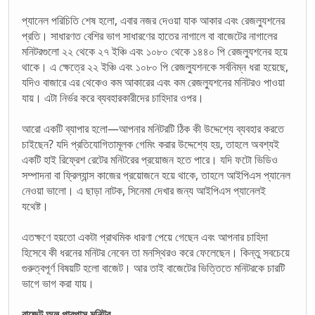
প্যানেল পরিচিতি শেষ হলো, এবার নজর দেওয়া যাক আকার এবং রেজল্যুশনের
প্রতি। সাধারণত বেশির ভাগ সাধারণের হাতের নাগালে বা বাজেটের নাগালের
মনিটরগুলো ২২ থেকে ২৭ ইঞ্চি এবং ১০৮০ থেকে ১৪৪০ পি রেজল্যুশনের হয়ে
থাকে। এ ক্ষেত্রে ২২ ইঞ্চি এবং ১০৮০ পি রেজল্যুশনকে সর্বনিম্ন ধরা হয়েছে,
যদিও বাজারে এর থেকেও কম আকারের এবং কম রেজল্যুশনের মনিটরও পাওয়া
যায়। এটা নির্ভর করে ব্যবহারকারীদের চাহিদার ওপর।
আরো একটি ব্যাপার হলো—আপনার মনিটরটি ঠিক কী উদ্দেশ্যে ব্যবহার করতে
চাইছেন? যদি প্রতিযোগিতামূলক গেমিং করার উদ্দেশ্যে হয়, তাহলে অবশ্যই
একটি হাই রিফ্রেশ রেটের মনিটরের প্রয়োজন হতে পারে। যদি ফটো ভিডিও
সম্পাদনা বা ফ্রিল্যান্স কাজের প্রয়োজনে হয়ে থাকে, তাহলে আইপিএস প্যানেল
নেওয়া ভালো। এ ছাড়া নাটক, সিনেমা দেখার জন্য আইপিএস প্যানেলই
যথেষ্ট।
এতক্ষণে হয়তো একটা প্রাথমিক ধারণা পেয়ে গেছেন এবং আপনার চাহিদা
হিসেবে কী ধরনের মনিটর নেবেন তা মনস্থিরও করে ফেলেছেন। কিন্তু সবচেয়ে
গুরুত্বপূর্ণ বিষয়টি হলো বাজেট। আর তাই বাজেটের ভিত্তিতে মনিটরকে চারটি
ভাগে ভাগ করা যায়।
বাজেট অল পারপাস মনিটর