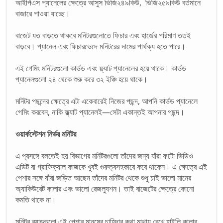
আইপিএস প্যানেলের ক্ষেত্রে আসুস ভিজি২৪৯কিউ, ভিজি২৫৯কিউ বর্তমানে
বাজারে পাওয়া যাচ্ছে।
বাজেট যত বাড়তে থাকবে মনিটরগুলোতে ফিচার এবং হার্জের পরিমাণ ততই
বাড়বে। প্যানেল এবং ফিচারভেদে মনিটরের দামের পার্থক্য হতে পারে।
এই গেমিং মনিটরগুলো কার্ভড এবং ফ্ল্যাট প্যানেলের হয়ে থাকে। কার্ভড
প্যানেলগুলো ২৪ থেকে শুরু করে ৩২ ইঞ্চি হয়ে থাকে।
মনিটর পছন্দের ক্ষেত্রে এটা একেবারেই নিজের পছন্দ, আপনি কার্ভড প্যানেলে
গেমিং করবেন, নাকি ফ্ল্যাট প্যানেলই—সেটা একান্তই আপনার পছন্দ।
ওয়ার্কস্টেশন নির্ভর মনিটর
এ প্রসঙ্গে বলতেই হয় বিভাগের মনিটরগুলো তাঁদের জন্য যাঁরা ফটো ভিডিও
এডিট বা গ্রাফিক্যাল কাজকে খুবই গুরুত্বসহকারে করে থাকেন। এ ক্ষেত্রে এই
পেশার সঙ্গে যাঁরা জড়িত আছেন তাঁদের মনিটর থেকে শুধু চাই ভালো মানের
অ্যাকিউরেট কালার এবং ভালো রেজল্যুশন। তাই বাজেটের ক্ষেত্রে কোনো
কমতি থাকে না।
মনিটর ব্র্যান্ডগুলো এই পেশার মানুষের চাহিদার কথা মাথায় রেখে হাইলি কালার