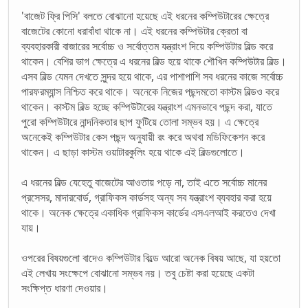
'বাজেট ফ্রি পিসি' বলতে বোঝানো হয়েছে এই ধরনের কম্পিউটারের ক্ষেত্রে
বাজেটের কোনো ধরাবাঁধা থাকে না। এই ধরনের কম্পিউটার ক্রেতা বা
ব্যবহারকারী বাজারের সর্বোচ্চ ও সর্বোত্তম যন্ত্রাংশ দিয়ে কম্পিউটার বিল্ড করে
থাকেন। বেশির ভাগ ক্ষেত্রে এ ধরনের বিল্ড হয়ে থাকে শৌখিন কম্পিউটার বিল্ড।
এসব বিল্ড যেমন দেখতে সুন্দর হয়ে থাকে, এর পাশাপাশি সব ধরনের কাজে সর্বোচ্চ
পারফরম্যান্স নিশ্চিত করে থাকে। অনেকে নিজের পছন্দমতো কাস্টম বিল্ডও করে
থাকেন। কাস্টম বিল্ড হচ্ছে কম্পিউটারের যন্ত্রাংশ এমনভাবে পছন্দ করা, যাতে
পুরো কম্পিউটারে নান্দনিকতার ছাপ ফুটিয়ে তোলা সম্ভব হয়। এ ক্ষেত্রে
অনেকেই কম্পিউটার কেস পছন্দ অনুযায়ী রং করে অথবা মডিফিকেশন করে
থাকেন। এ ছাড়া কাস্টম ওয়াটারকুলিং হয়ে থাকে এই বিল্ডগুলোতে।
এ ধরনের বিল্ড যেহেতু বাজেটের আওতায় পড়ে না, তাই এতে সর্বোচ্চ মানের
প্রসেসর, মাদারবোর্ড, গ্রাফিকস কার্ডসহ অন্য সব যন্ত্রাংশ ব্যবহার করা হয়ে
থাকে। অনেক ক্ষেত্রে একাধিক গ্রাফিকস কার্ডের এসএলআই করতেও দেখা
যায়।
ওপরের বিষয়গুলো বাদেও কম্পিউটার বিল্ডে আরো অনেক বিষয় আছে, যা হয়তো
এই লেখায় সংক্ষেপে বোঝানো সম্ভব নয়। তবু চেষ্টা করা হয়েছে একটা
সংক্ষিপ্ত ধারণা দেওয়ার।