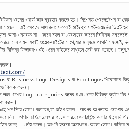
িভিন্ন ধরনের ওয়ার্ড-আর্ট ব্যবহার করতে হয়। বিশেষত প্রেজেন্টেশন বা কোনো
া সম্ভব। এই ক্ষেত্রে সাধারনত সকলেই মাইক্রোসফট-ওয়ার্ডের ডিফল্ট ওয়ার
 ভিন্নতা আনাও সম্ভভ না। কারন বহুল ব্যবহারের কারনে জিনিসটা সকলেরই
িয়ে দেব এমন একটি ওয়েব-সাইটের সাথে,যার মাধ্যমে আপনি সহজেই,ভিন্ন
লিখাটির বিভিন্ন ডিজাইনও এই ওয়েব সাইটের মাধ্যমে তৈরী করা হয়েছে। চলু
 করুন।
gtext.com/
s বা Business Logo Designs বা Fun Logos শিরোনামে কিছু 
াতে ক্লিক করুন।
লে ডান পাশের Logo categories বক্সের মধ্য থেকে বিভিন্ন ক্যটাগরির 
লিক করুন।
এই শব্দ দিয়ে লোগো বানাবেন,তা টাইপ করুন। তারপর আপনাকে লোগোর এক
রে নিন। আপনি চাইলে,লেখার ফন্ট,কালার,বেক-গ্রাউন্ড কালার ইত্যাদি পর
জাইন আছে.....চেষ্টা করুন। আপনি হয়তো অসাধারন কোনো লোগো বানিয়ে স