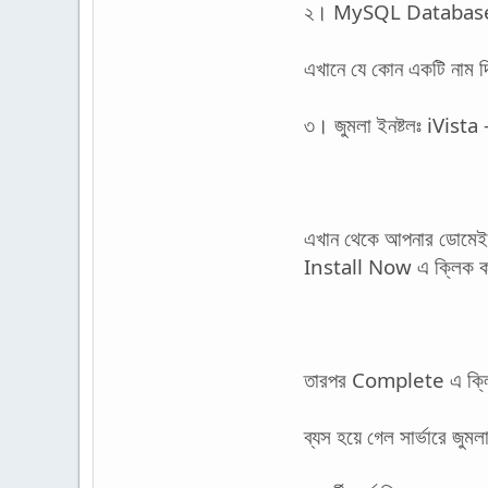
২। MySQL Databases
এখানে যে কোন একটি নাম দ
৩। জুমলা ইনষ্টলঃ iVist
এখান থেকে আপনার ডোমেইন 
Install Now এ ক্লিক 
তারপর Complete এ ক্ল
ব্যস হয়ে গেল সার্ভারে জ