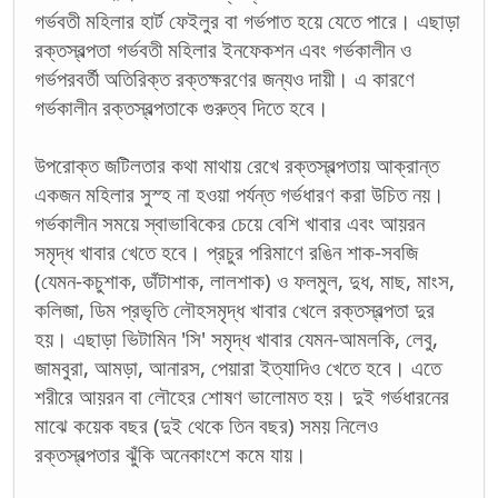
গর্ভবতী মহিলার হার্ট ফেইলুর বা গর্ভপাত হয়ে যেতে পারে। এছাড়া
রক্তস্বল্পতা গর্ভবতী মহিলার ইনফেকশন এবং গর্ভকালীন ও
গর্ভপরবর্তী অতিরিক্ত রক্তক্ষরণের জন্যও দায়ী। এ কারণে
গর্ভকালীন রক্তস্বল্পতাকে গুরুত্ব দিতে হবে।
উপরোক্ত জটিলতার কথা মাথায় রেখে রক্তস্বল্পতায় আক্রান্ত
একজন মহিলার সুস্হ না হওয়া পর্যন্ত গর্ভধারণ করা উচিত নয়।
গর্ভকালীন সময়ে স্বাভাবিকের চেয়ে বেশি খাবার এবং আয়রন
সমৃদ্ধ খাবার খেতে হবে। প্রচুর পরিমাণে রঙিন শাক-সবজি
(যেমন-কচুশাক, ডাঁটাশাক, লালশাক) ও ফলমুল, দুধ, মাছ, মাংস,
কলিজা, ডিম প্রভৃতি লৌহসমৃদ্ধ খাবার খেলে রক্তস্বল্পতা দুর
হয়। এছাড়া ভিটামিন 'সি' সমৃদ্ধ খাবার যেমন-আমলকি, লেবু,
জামবুরা, আমড়া, আনারস, পেয়ারা ইত্যাদিও খেতে হবে। এতে
শরীরে আয়রন বা লৌহের শোষণ ভালোমত হয়। দুই গর্ভধারনের
মাঝে কয়েক বছর (দুই থেকে তিন বছর) সময় নিলেও
রক্তস্বল্পতার ঝুঁকি অনেকাংশে কমে যায়।