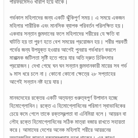
পারফরমেসও খারাপ হয়ে থাকে।
গর্ভকাল মহিলাদের জন্য একটি ঝুঁকিপুর্ণ সময়। এ সময়ে একজন
মহিলার শারীরিক এবং মানসিক ব্যাপক পরিবর্তন পরিলক্ষিত হয়।
একবার সন্তান জন্মদানের ফলে মহিলাদের শরীরের যে ক্ষতি বা
ঘাটতি হয় তা পুরণ হতে বেশ সময়ের প্রয়োজন হয়। শরীর পরবর্তী
গর্ভের জন্য উপযুক্ত হওয়ার আগেই পুনরায় গর্ভধারণ করলে
মারাত্মক জটিলতা সৃষ্টি হতে পারে যার অতি দ্রুত চিকিৎসার
প্রয়োজন। দেখা গেছে ঘন ঘন সন্তান জন্মদানকারী মায়ের সব গর্ভ
৯ মাস ধরে চলে না। কোনো কোনো ক্ষেত্রে ২৮ সপ্তাহের
আগেই সন্তান নষ্ট হয়ে যায়।
মানবদেহের রক্তের একটি অত্যন্ত গুরুত্বপুর্ণ উপাদান হচ্ছে
হিমোগ্লোবিন। রক্তে এ হিমোগ্লোবিনের পরিমাণ স্বাভাবিকের
চেয়ে কমে গেলে তাকে রক্তস্বল্পতা বা এনিমিয়া বলে। আয়রন বা
লৌহ রক্তে হিমোগ্লোবিনের সঠিক মাত্রা বজায় রাখতে সহায়তা
করে। আমাদের দেশের অনেক মহিলাই শরীরে আয়রনের
অভাবজনিত কারণে রক্তস্বল্পতায় ভুগে থাকেন। এর কারণ