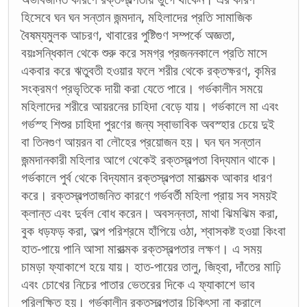
হিসেবে ঘন ঘন সন্তান জন্মদান, মহিলাদের প্রতি সামাজিক
বৈষম্যমুলক আচরণ, খাবারের পুষ্টিগুণ সম্পর্কে অজ্ঞতা,
বয়ঃসন্ধিকাল থেকে শুরু করে সমগ্র প্রজননকালে প্রতি মাসে
একবার করে ঋতুবতী হওয়ার ফলে শরীর থেকে রক্তক্ষরণ, কৃমির
সংক্রমণ প্রভৃতিকে দায়ী করা যেতে পারে। গর্ভকালীন সময়ে
মহিলাদের শরীরে আয়রনের চাহিদা বেড়ে যায়। গর্ভকালে মা এবং
গর্ভস্হ শিশুর চাহিদা পুরণের জন্য স্বাভাবিক অবস্হার চেয়ে দুই
বা তিনগুণ আয়রন বা লৌহের প্রয়োজন হয়। ঘন ঘন সন্তান
জন্মদানকারী মহিলার আগে থেকেই রক্তস্বল্পতা বিদ্যমান থাকে।
গর্ভকালে পুর্ব থেকে বিদ্যমান রক্তস্বল্পতা মারাত্মক আকার ধারণ
করে। রক্তস্বল্পতাজনিত কারণে গর্ভবর্তী মহিলা প্রায় সব সময়ই
ক্লান্ত এবং দুর্বল বোধ করেন। অবসন্নতা, মাথা ঝিমঝিম করা,
বুক ধড়ফড় করা, অল্প পরিশ্রমে হাঁপিয়ে ওঠা, শ্বাসকষ্ট হওয়া কিংবা
হাত-পায়ে পানি আসা মারাত্মক রক্তস্বল্পতার লক্ষণ। এ সময়
চামড়া ফ্যাকাশে হয়ে যায়। হাত-পায়ের তালু, জিহ্বা, দাঁতের মাঢ়ি
এবং চোখের নিচের পাতার ভেতরের দিকে এ ফ্যাকাশে ভাব
পরিলক্ষিত হয়। গর্ভকালীন রক্তস্বল্পতার চিকিৎসা না করালে