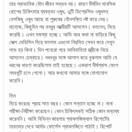
তার স্বাভাবিক যৌন জীবন সম্ভব নয়। কারণ দীর্ঘদিন মানসিক
রোগের চিকিৎসার ব্যবহ্নত ওষুধ, এন্টি ডিপ্রেসিভ ওষুধসহ
বেশকিছু ওষুধ আছে যা পুরুষের যৌনশক্তি নষ্ট করে দেয়।
যাহোক, কিছুদিন পর বন্ধুর আত্মীয়টি আসলেন। বললেন, বিয়ে
করেছি। এখন সমস্যা হচ্ছে। আমি আর কথা না বাড়িয়ে কিছু
সেক্স মেডিসিন দিয়ে বললাম এগুলো নিয়মিত সেবন করে দেখুন
লাভ হয় কিনা। দিন পনেরো পরে নববিবাহিতা স্ত্রীকে নিয়ে
আসলেন চেম্বারে। নববধূর সঙ্গে আলাপ করে বুঝলাম আমি যে
ধরনের ধারণা করেছিলাম তাই হয়েছে। একরাশ দীর্ঘশ্বাস ফেলে
নববধূটি চলে গেলো। আর কখনো আমার সঙ্গে যোগাযোগ
করেনি।
তিন
বিয়ে করেছে প্রায় সাত বছর। কোন সন্তান হচ্ছে না। নানা
পরীক্ষা-নিরীক্ষা করেছেন। কোন চিকিৎসকই সঠিক কোন মন্তব্য
করেননি। আমি বিভিন্ন জায়গায় প্যাথলজিক্যাল রিপোর্টের
তারতম্য দেখে আর্মড ফোর্সেস প্যাথলজিতে পাঠাই। রিপোর্ট