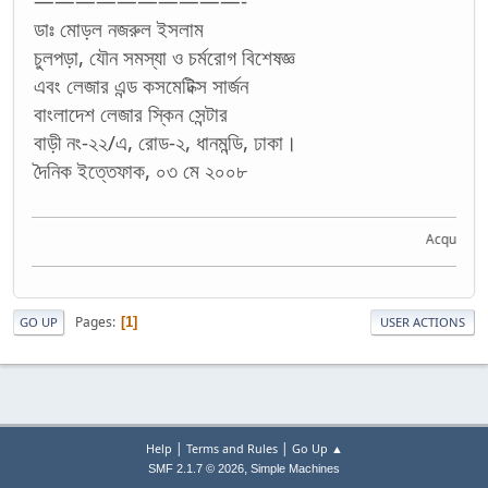
——————————-
ডাঃ মোড়ল নজরুল ইসলাম
চুলপড়া, যৌন সমস্যা ও চর্মরোগ বিশেষজ্ঞ
এবং লেজার এন্ড কসমেটিক্স সার্জন
বাংলাদেশ লেজার স্কিন সেন্টার
বাড়ী নং-২২/এ, রোড-২, ধানমন্ডি, ঢাকা।
দৈনিক ইত্তেফাক, ০৩ মে ২০০৮
Acquire the k
Pages
1
GO UP
USER ACTIONS
|
|
Help
Terms and Rules
Go Up ▲
,
SMF 2.1.7 © 2026
Simple Machines