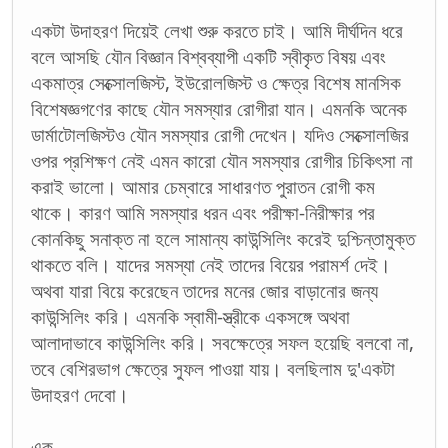
একটা উদাহরণ দিয়েই লেখা শুরু করতে চাই। আমি দীর্ঘদিন ধরে
বলে আসছি যৌন বিজ্ঞান বিশ্বব্যাপী একটি স্বীকৃত বিষয় এবং
একমাত্র সেক্সোলজিস্ট, ইউরোলজিস্ট ও ক্ষেত্র বিশেষ মানসিক
বিশেষজ্ঞগণের কাছে যৌন সমস্যার রোগীরা যান। এমনকি অনেক
ডার্মাটোলজিস্টও যৌন সমস্যার রোগী দেখেন। যদিও সেক্সোলজির
ওপর প্রশিক্ষণ নেই এমন কারো যৌন সমস্যার রোগীর চিকিৎসা না
করাই ভালো। আমার চেম্বারে সাধারণত পুরাতন রোগী কম
থাকে। কারণ আমি সমস্যার ধরন এবং পরীক্ষা-নিরীক্ষার পর
কোনকিছু সনাক্ত না হলে সামান্য কাউন্সিলিং করেই দুশ্চিন্তামুক্ত
থাকতে বলি। যাদের সমস্যা নেই তাদের বিয়ের পরামর্শ দেই।
অথবা যারা বিয়ে করেছেন তাদের মনের জোর বাড়ানোর জন্য
কাউন্সিলিং করি। এমনকি স্বামী-স্ত্রীকে একসঙ্গে অথবা
আলাদাভাবে কাউন্সিলিং করি। সবক্ষেত্রে সফল হয়েছি বলবো না,
তবে বেশিরভাগ ক্ষেত্রে সুফল পাওয়া যায়। বলছিলাম দু'একটা
উদাহরণ দেবো।
এক