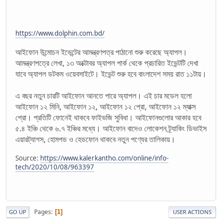
https://www.dolphin.com.bd/
আইফোন উন্মোচন ইভেন্টের আমন্ত্রণপত্র পাঠানো শুরু করেছে অ্যাপল।
আমন্ত্রণপত্রে লেখা, ১৩ অক্টোবর অ্যাপল পার্ক থেকে প্রচারিত ইভেন্টটি দেখা
যাবে অ্যাপল ডটকম ওয়েবসাইটে। ইভেন্ট শুরু হবে বাংলাদেশ সময় রাত ১১টায়।
এ বছর নতুন চারটি আইফোন আনতে পারে অ্যাপল। এই চার মডেল হলো
আইফোন ১২ মিনি, আইফোন ১২, আইফোন ১২ প্রো, আইফোন ১২ ম্যাক্স
প্রো। প্রতিটি ফোনেই থাকবে ফাইভজি সুবিধা। আইফোনগুলোর আকার হবে
৫.৪ ইঞ্চি থেকে ৬.৭ ইঞ্চির মধ্যে। আইফোন বাদেও লোকেশন ট্র্যাকিং ডিভাইস
এয়ারট্যাগস, হোমপড ও হেডফোন থাকবে নতুন পণ্যের তালিকায়।
Source:
https://www.kalerkantho.com/online/info-
tech/2020/10/08/963397
Pages
1
GO UP
USER ACTIONS