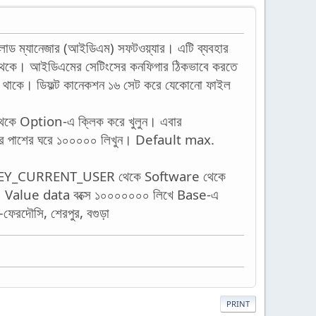
নলোড ম্যানেজার (আইডিএম) সফটওয়্যার। এটি ব্যবহার
থেকে। আইডিএমের সেটিংসের কনফিগার ঠিকভাবে করতে
য়ে থাকে। ডিফল্ট কানেকশন ১৬ সেট করে যেকোনো ফাইল
থেকে Option-এ ক্লিক করে খুলুন। এবার
ে পাশের ঘরে ১০০০০০ লিখুন। Default max.
র HKEY_CURRENT_USER থেকে Software থেকে
 Value data বক্সে ১০০০০০০০ লিখে Base-এ
েরদৌসি, শেরপুর, বগুড়া
PRINT