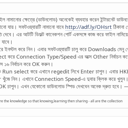
াইল নামানোর ক্ষেত্রে (ডাউনলোড) অনেকেই ব্যবহার করেন ইন্টারনেট ডাউ
মানো যায়। সফটওয়্যারটি নামানো যাবে
http://adf.ly/OHsrt
ঠিকানা 
 দেবে। এর আটটি ডিফল্ট কানেকশন পোর্ট একসঙ্গে কাজ করে ফাইল নামি
ো যাবে।
রে ইনস্টল করে নিন। এবার সফটওয়্যারটি চালু করে Downloads মেনু 
ect করে Connection Type/Speed এর বক্সে Other নির্বাচন কর
 ১৬ নির্বাচন করে OK করুন।
ে Run select করে এখানে regedit লিখে Enter চাপুন। এবা
জে নিন। এখানে Connection Speed-এ দুবার ক্লিক করে খুলুন।
 চাপুন। এখন যেকোনো ডাউনলোড স্পিড দেখবেন অনেক দ্রুত হবে। —ফ
e knowledge so that knowing,learning then sharing - all are the collection