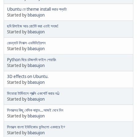
Ubuntu তে theme install করার পদ্ধতি
Started by
bbasujon
ছবি রিসাইজ আর রোটেট করা এতই সহজ!
Started by
bbasujon
রেডহ্যাট লিনাক্স এডমিনিট্রেশন
Started by
bbasujon
Python দিয়ে চটজলদি ফাইল শেয়ারিং
Started by
bbasujon
3D effects on Ubuntu.
Started by
bbasujon
ফিডোরা টার্মিনালে প্রক্সি একপোর্ট করার নù
Started by
bbasujon
লিনাক্সের কিছু বেসিক কমান্ড…আজই দেখে নিন
Started by
bbasujon
লিনাক্সে বাংলা ইউনিকোড ফন্টগুলো একবারে ই÷
Started by
bbasujon