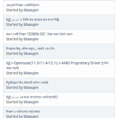
রেডহ্যাট লিনাক্স এডমিনিট্রেশন
Started by
bbasujon
উবুন্টু ১১.১০ এ ইউনি-জয় ব্যবহার করে বাংলা লি&
Started by
bbasujon
দারুণ একটি লিনাক্স “ZORIN OS”. ইচ্ছা করলে ট্রাই করতে
Started by
bbasujon
লিনাক্সের কিছু বেসিক কমান্ড…আজই দেখে নিন
Started by
bbasujon
উবুন্টু ও Opensuse(11.3/11.4/12.1) তে AMD Proprietary Driver ইন্সটল
করার পদ্ধতি
Started by
bbasujon
Python দিয়ে চটজলদি ফাইল শেয়ারিং
Started by
bbasujon
উবুন্টু ১১.১০ এর জন্য বাংলালায়ন ওয়াইম্যাক
Started by
bbasujon
লিনাক্স এ ডাউনলোড ম্যানেজার
Started by
bbasujon