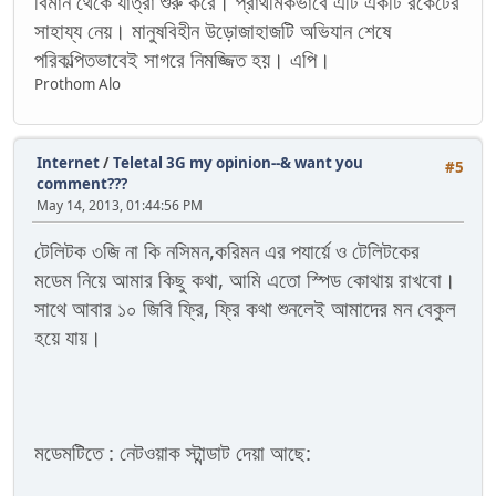
বিমান থেকে যাত্রা শুরু করে। প্রাথমিকভাবে এটি একটি রকেটের
সাহায্য নেয়। মানুষবিহীন উড়োজাহাজটি অভিযান শেষে
পরিকল্পিতভাবেই সাগরে নিমজ্জিত হয়। এপি।
Prothom Alo
Internet
/
Teletal 3G my opinion--& want you
#5
comment???
May 14, 2013, 01:44:56 PM
টেলিটক ৩জি না কি নসিমন,করিমন এর পযার্য়ে ও টেলিটকের
মডেম নিয়ে আমার কিছু কথা, আমি এতো স্পিড কোথায় রাখবো।
সাথে আবার ১০ জিবি ফ্রি, ফ্রি কথা শুনলেই আমাদের মন বেকুল
হয়ে যায়।
মডেমটিতে : নেটওয়াক স্টান্ডাট দেয়া আছে: