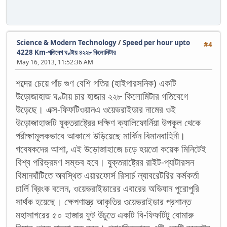
Science & Modern Technology
/
Speed per hour upto
#4
4228 Km-গতিবেগ ঘণ্টায় ৪২২৮ কিলোমিটার
May 16, 2013, 11:52:36 AM
শব্দের চেয়ে পাঁচ গুণ বেশি গতির (হাইপারসনিক) একটি
উড়োজাহাজ ঘণ্টায় চার হাজার ২২৮ কিলোমিটার গতিবেগে
উড়েছে। এক্স-ফিফটিওয়ানএ ওয়েভরাইডার নামের ওই
উড়োজাহাজটি যুক্তরাষ্ট্রের দক্ষিণ ক্যালিফোর্নিয়া উপকূল থেকে
পরীক্ষামূলকভাবে আকাশে উড়িয়েছে মার্কিন বিমানবাহিনী।
গবেষকদের আশা, এই উড়োজাহাজে চড়ে হয়তো কয়েক মিনিটেই
বিশ্ব পরিভ্রমণ সম্ভব হবে। যুক্তরাষ্ট্রের রাইট-প্যাটারসন
বিমানঘাঁটিতে অবস্থিত এয়ারফোর্স রিসার্চ ল্যাবরেটরির কর্মকর্তা
চার্লি ব্রিংক বলেন, ওয়েভরাইডারের এবারের অভিযান পুরোপুরি
সার্থক হয়েছে। ক্ষেপণাস্ত্র আকৃতির ওয়েভরাইডার প্রশান্ত
মহাসাগরের ৫০ হাজার ফুট উঁচুতে একটি বি-ফিফটিটু বোমারু